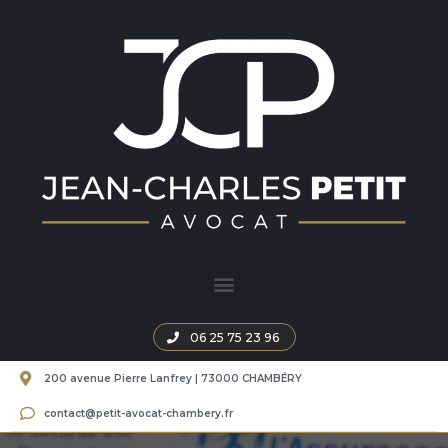
06 25 75 23 96
200 avenue Pierre Lanfrey | 73000 CHAMBÉRY
contact@petit-avocat-chambery.fr